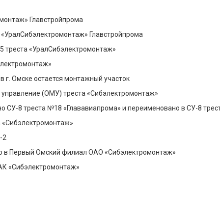
омонтаж» Главстройпрома
а «УралСибэлектромонтаж» Главстройпрома
5 треста «УралСибэлектромонтаж»
электромонтаж»
 в г. Омске остается монтажный участок
е управление (ОМУ) треста «Сибэлектромонтаж»
 СУ-8 треста №18 «Глававиапрома» и переименовано в СУ-8 тре
а «Сибэлектромонтаж»
-2
о в Первый Омский филиал ОАО «Сибэлектромонтаж»
АК «Сибэлектромонтаж»